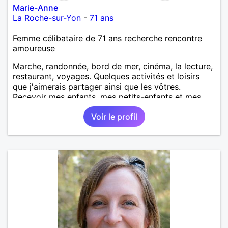
Marie-Anne
La Roche-sur-Yon
-
71 ans
Femme célibataire de 71 ans recherche rencontre
amoureuse
Marche, randonnée, bord de mer, cinéma, la lecture,
restaurant, voyages. Quelques activités et loisirs
que j'aimerais partager ainsi que les vôtres.
Recevoir mes enfants, mes petits-enfants et mes
amis. Bénévolat auprès des enfants à l’école, pour le
Voir le profil
cinéma indépendant... Se rencontrer, être à l’écoute,
échanger avec une personne de confiance, pour une
vie de partage, de tendresse. Les voyages et où
randonnées en France ou à l'étranger à deux en
dehors des sentiers battus me raviraient. Je
m'engage à répondre à votre message. Au plaisir de
vous lire.