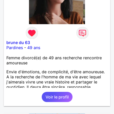
brune du 63
Pardines
-
49 ans
Femme divorcé(e) de 49 ans recherche rencontre
amoureuse
Envie d'émotions, de complicité, d'être amoureuse.
A la recherche de l'homme de ma vie avec lequel
j'aimerais vivre une vraie histoire et partager le
quotidien. Il devra être sincère, responsable,
ambitieux, entreprenant, fort de caractère et avec le
Voir le profil
sens de l'humour. Il saura me chouchouter et me
mettre en valeur, me donner son amour et attention.
Merci de m'avoir lu et à bientôt...