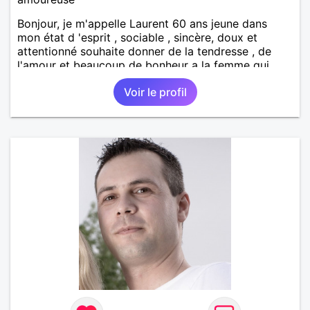
Bonjour, je m'appelle Laurent 60 ans jeune dans
mon état d 'esprit , sociable , sincère, doux et
attentionné souhaite donner de la tendresse , de
l'amour et beaucoup de bonheur a la femme qui
souhaitera partager ma vie . Bientôt en retraite a la
Voir le profil
fin de l 'année et libre de toute contrainte. Digne de
confiance à la femme qui voudras m 'en accorder
en toute sincérité. Pour le reste venez me découvrir
par un échange.