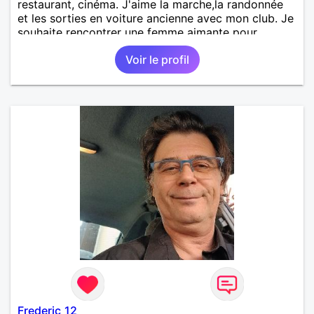
restaurant, cinéma. J'aime la marche,la randonnée
et les sorties en voiture ancienne avec mon club. Je
souhaite rencontrer une femme aimante pour,
partager, aimer et la rendre heureuse. Je souhaite
Voir le profil
partager tous les bons moments que la vie nous
propose sereinement et sans prise de tête. Je
prends soin de moi et je souhaite rencontrer une
femme qui en fait de même, qu'elle soit féminine et
authentique, les rides ne me font pas peur.
Frederic_12