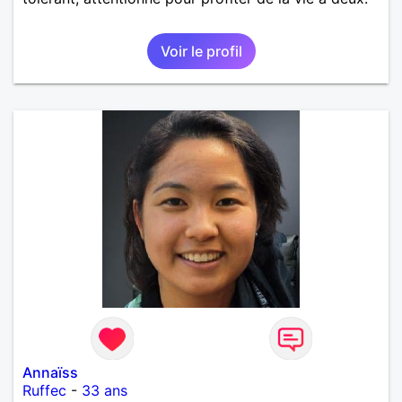
Voir le profil
Annaïss
Ruffec
-
33 ans