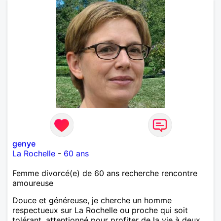
genye
La Rochelle
-
60 ans
Femme divorcé(e) de 60 ans recherche rencontre
amoureuse
Douce et généreuse, je cherche un homme
respectueux sur La Rochelle ou proche qui soit
tolérant, attentionné pour profiter de la vie à deux.