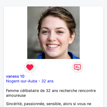
vaness 10
Nogent-sur-Aube
-
32 ans
Femme célibataire de 32 ans recherche rencontre
amoureuse
Sincérité, passionnée, sensible, alors si vous ne