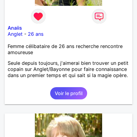
Anaiis
Anglet
-
26 ans
Femme célibataire de 26 ans recherche rencontre
amoureuse
Seule depuis toujours, j'aimerai bien trouver un petit
copain sur Anglet/Bayonne pour faire connaissance
dans un premier temps et qui sait si la magie opère.
Voir le profil