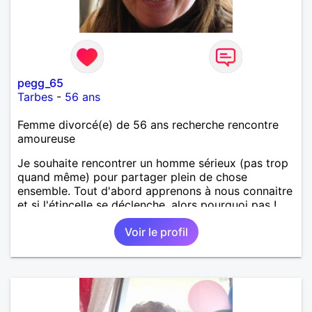
pegg_65
Tarbes
-
56 ans
Femme divorcé(e) de 56 ans recherche rencontre
amoureuse
Je souhaite rencontrer un homme sérieux (pas trop
quand même) pour partager plein de chose
ensemble. Tout d'abord apprenons à nous connaitre
et si l'étincelle se déclenche, alors pourquoi pas !
Voir le profil