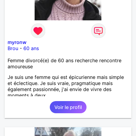
myronw
Brou
-
60 ans
Femme divorcé(e) de 60 ans recherche rencontre
amoureuse
Je suis une femme qui est épicurienne mais simple
et éclectique. Je suis vraie, pragmatique mais
également passionnée, j'ai envie de vivre des
moments à deux.
Voir le profil