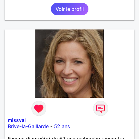
Voir le profil
missval
Brive-la-Gaillarde
-
52 ans
Femme divorcé(e) de 52 ans recherche rencontre