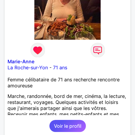
Marie-Anne
La Roche-sur-Yon
-
71 ans
Femme célibataire de 71 ans recherche rencontre
amoureuse
Marche, randonnée, bord de mer, cinéma, la lecture,
restaurant, voyages. Quelques activités et loisirs
que j'aimerais partager ainsi que les vôtres.
Recevoir mes enfants, mes petits-enfants et mes
amis. Bénévolat auprès des enfants à l’école, pour le
Voir le profil
cinéma indépendant... Se rencontrer, être à l’écoute,
échanger avec une personne de confiance, pour une