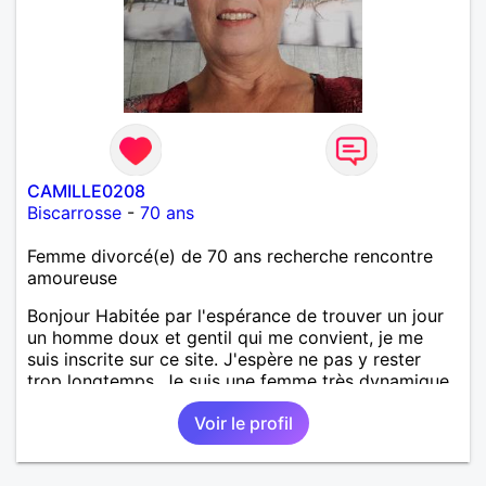
CAMILLE0208
Biscarrosse
-
70 ans
Femme divorcé(e) de 70 ans recherche rencontre
amoureuse
Bonjour Habitée par l'espérance de trouver un jour
un homme doux et gentil qui me convient, je me
suis inscrite sur ce site. J'espère ne pas y rester
trop longtemps. Je suis une femme très dynamique,
droite, franche, généreuse, très sensible, câline,
Voir le profil
j'adore les diners en amoureux avec musique, le
cinéma, les promenades, la mer, la plage, et les
jolies choses en général.