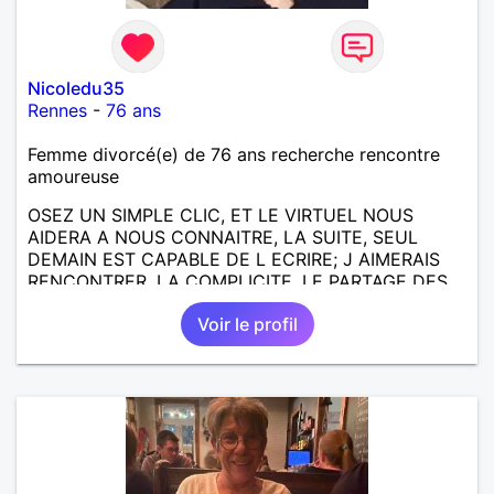
Nicoledu35
Rennes
-
76 ans
Femme divorcé(e) de 76 ans recherche rencontre
amoureuse
OSEZ UN SIMPLE CLIC, ET LE VIRTUEL NOUS
AIDERA A NOUS CONNAITRE, LA SUITE, SEUL
DEMAIN EST CAPABLE DE L ECRIRE; J AIMERAIS
RENCONTRER, LA COMPLICITE, LE PARTAGE DES
BELLES CHOSES DE LA VIE : BALADES, VOYAGES
Voir le profil
EN FRANCE OU AILLEURS. ETRE A L ECOUTE DE L
AUTRE, ET LA VIE SERA PLUS BELLE
ENCORE.....................