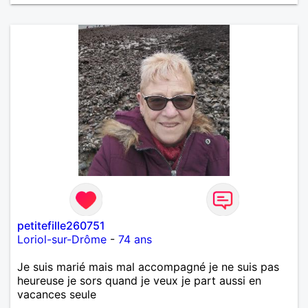
vie de partage, de tendresse. Les voyages et où
randonnées en France ou à l'étranger à deux en
dehors des sentiers battus me raviraient. Je
m'engage à répondre à votre message. Au plaisir de
vous lire.
petitefille260751
Loriol-sur-Drôme
-
74 ans
Je suis marié mais mal accompagné je ne suis pas
heureuse je sors quand je veux je part aussi en
vacances seule