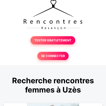
TESTER GRATUITEMENT
SE CONNECTER
Recherche rencontres
femmes à Uzès