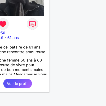
r50
Lô
-
61 ans
célibataire de 61 ans
che rencontre amoureuse
rche femme 50 ans à 60
yeuse de vivre pour
r de bon moments mains
a mains Mesdames je vous
 de vous lire .
Voir le profil