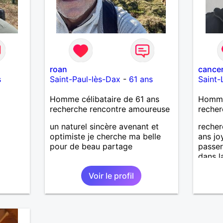
roan
cance
s
Saint-Paul-lès-Dax
-
61 ans
Saint-
Homme célibataire de 61 ans
Homme 
recherche rencontre amoureuse
recher
un naturel sincère avenant et
reche
optimiste je cherche ma belle
ans jo
pour de beau partage
passe
dans l
attend
Voir le profil