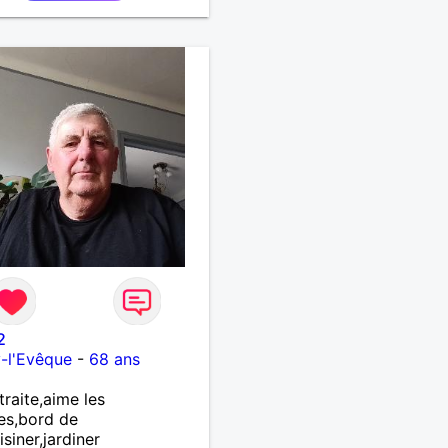
2
y-l'Evêque
-
68 ans
traite,aime les
es,bord de
isiner,jardiner