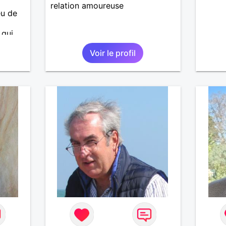
relation amoureuse
eu de
 qui
ans
Voir le profil
 avec
emble