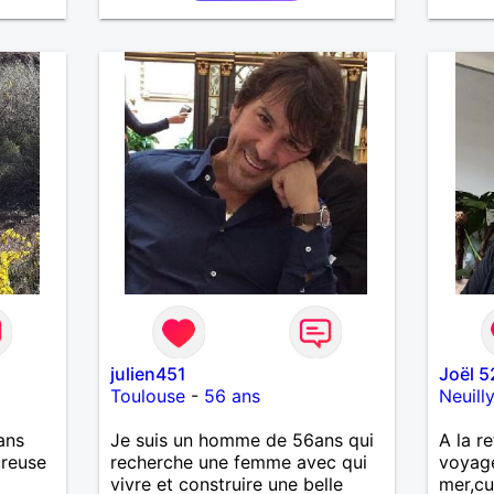
imple
la franchise et l'honnêteté. Les
me
voyages. Pour en savoir plus
serai
contacter moi.
père.
julien451
Joël 5
Toulouse
-
56 ans
Neuill
ans
Je suis un homme de 56ans qui
A la re
ureuse
recherche une femme avec qui
voyag
vivre et construire une belle
mer,cu