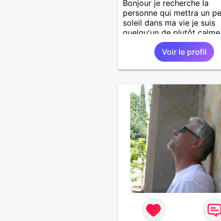
Bonjour je recherche la
personne qui mettra un p
soleil dans ma vie je suis
quelqu'un de plutôt calme
aime les choses simples s
Voir le profil
prise de tête, simplement
partager de belles choses
une personne qui me ress
.