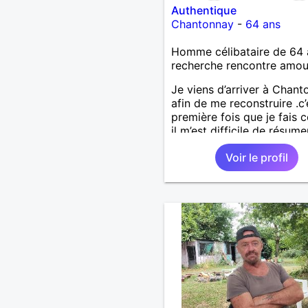
Authentique
Chantonnay
-
64 ans
Homme célibataire de 64 
recherche rencontre amo
Je viens d’arriver à Chan
afin de me reconstruire .c’
première fois que je fais c
il m’est difficile de résume
une vie.je suis à la retraite
Voir le profil
aujourd’hui c’est mon
anniversaire !J’aimerais
rencontrer quelqu’un qui 
les mêmes valeurs qui fon
quelqu’un un être humain