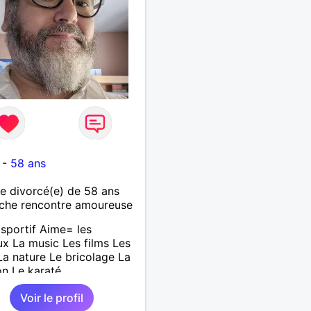
-
58 ans
 divorcé(e) de 58 ans
che rencontre amoureuse
sportif Aime= les
x La music Les films Les
 La nature Le bricolage La
on Le karaté
Voir le profil