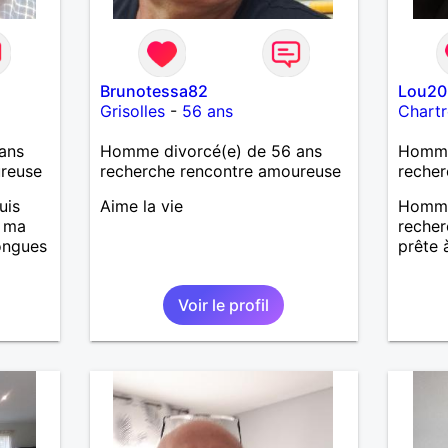
Brunotessa82
Lou20
Grisolles
-
56 ans
Chartr
ans
Homme divorcé(e) de 56 ans
Homme
ureuse
recherche rencontre amoureuse
recher
uis
Aime la vie
Homme 
, ma
reche
longues
prête 
Voir le profil
is
casser
reste
à mes
r en
ants.
e »
r,