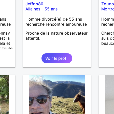
Jeffno80
Zoud
Allaines
-
55 ans
Mortr
ans
Homme divorcé(e) de 55 ans
Homme
ureuse
recherche rencontre amoureuse
recher
tonnay
Proche de la nature observateur
Cherch
est la
attentif.
suis d
ela et
beauco
r toute
 et
Voir le profil
partage
t de