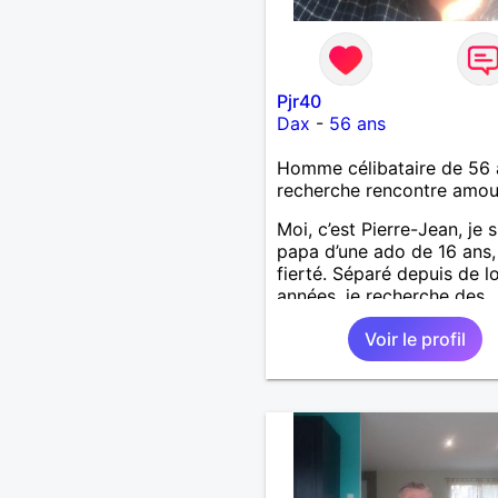
Pjr40
Dax
-
56 ans
Homme célibataire de 56 
recherche rencontre amo
Moi, c’est Pierre-Jean, je s
papa d’une ado de 16 ans
fierté. Séparé depuis de 
années, je recherche des
affinités amicales afin de
Voir le profil
rompre une solitude parfo
difficile à gérer ainsi que 
le vague à l’âme. L’amitié 
extrêmement importante 
yeux mais peut se décline
des sentiments plus puiss
« Le temps fera son œuvr
disait Arthur Schopenhaue