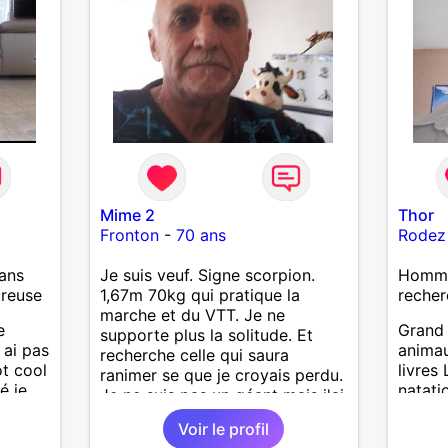
’adore.
autant
bourré
 de
actère
hoses.
Mime 2
Thor
as
Fronton
-
70 ans
Rodez
ne que
 n’y
ans
Je suis veuf. Signe scorpion.
Homme
ce et
ureuse
1,67m 70kg qui pratique la
recher
marche et du VTT. Je ne
suis un
e
Grand 
supporte plus la solitude. Et
nsi
 ai pas
animau
recherche celle qui saura
aire
ot cool
livres
ranimer se que je croyais perdu.
é je
natati
Je ne suis pas un géant mais j'ai
le
un gros coeur. Je supporte pas
e
Voir le profil
le mensonge l'hypocrisie. J'aime
us le