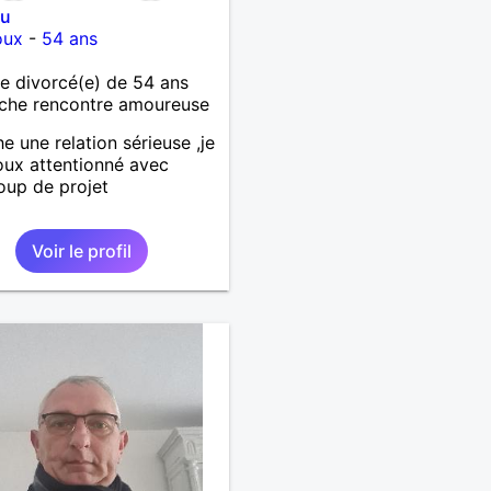
ou
oux
-
54 ans
 divorcé(e) de 54 ans
che rencontre amoureuse
e une relation sérieuse ,je
oux attentionné avec
up de projet
Voir le profil