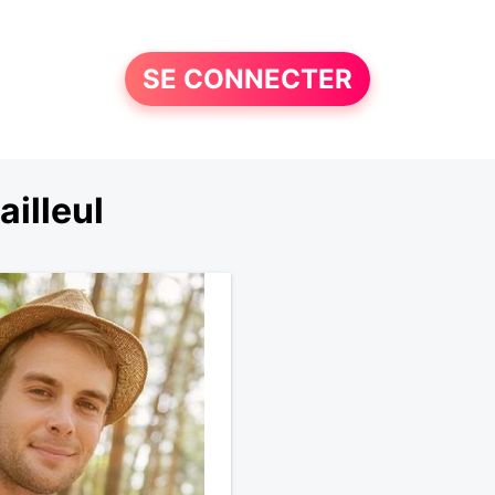
SE CONNECTER
illeul