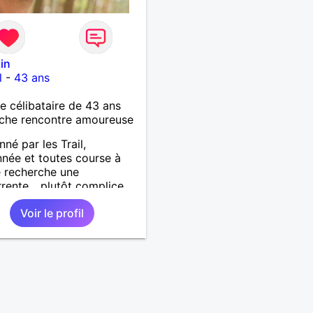
in
l
-
43 ans
célibataire de 43 ans
che rencontre amoureuse
nné par les Trail,
née et toutes course à
e recherche une
rente... plutôt complice
aire de belles balades et
Voir le profil
oi pas plus !