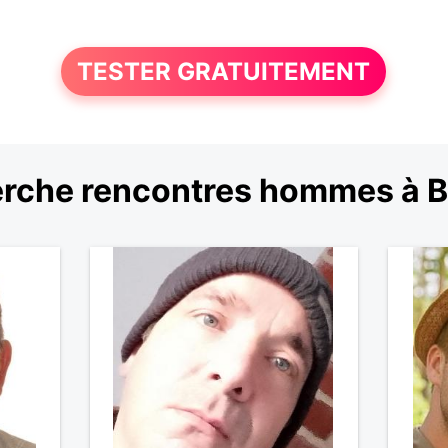
TESTER GRATUITEMENT
rche rencontres hommes à Ba