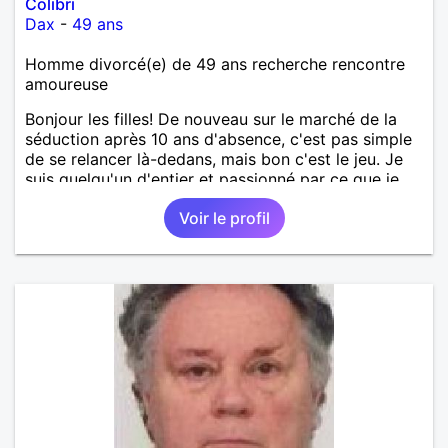
Colibri
Dax
-
49 ans
Homme divorcé(e) de 49 ans recherche rencontre
amoureuse
Bonjour les filles! De nouveau sur le marché de la
séduction après 10 ans d'absence, c'est pas simple
de se relancer là-dedans, mais bon c'est le jeu. Je
suis quelqu'un d'entier et passionné par ce que je
fais. Je suis propriétaire d'une belle ferme
Voir le profil
pédagogique avec plein d'animaux. Vous l'avez
compris, ma passion, c'est la nature en général, les
animaux, les arbres, le jardinage, la créativité, le
bricolage, etc ... Mon petit coin de paradis serait
idéal pour une maman avec de jeunes enfants ou
quelqu'un de proche de la nature. Je garde quand
même beaucoup de temps pour des sorties, je fais
un beau voyage tous les ans à l'étranger. J'aime
découvrir les paysages et cultures étrangères,
d'ailleurs les langues étrangères sont aussi ma
passion. J'ai 2 grands enfants déjà indépendants.
Pour le reste, je vous laisse découvrir. Au plaisir de