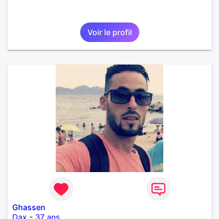
Voir le profil
Ghassen
Dax
-
37 ans