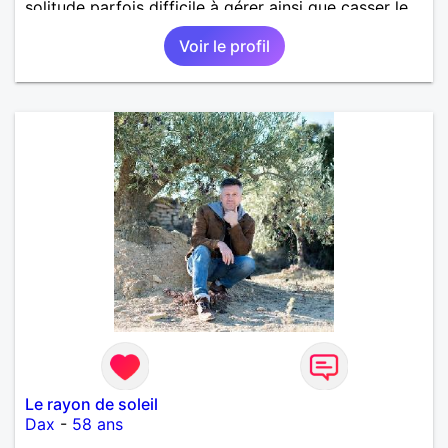
solitude parfois difficile à gérer ainsi que casser le
vague à l’âme. L’amitié reste extrêmement
Voir le profil
importante à mes yeux mais peut se décliner en des
sentiments plus puissants. « Le temps fera son
œuvre » disait Arthur Schopenhauer, philosophe
allemand que j’adore. J’aime discuter sans pour
autant être trop locace. Je suis bourré de qualités
avec très peu de défauts. Je suis altruiste,
bienveillant, empathique, attentionné, honnête,
respectueux, doux de caractère et compréhensif : je
laisse « glisser » beaucoup de choses. Mais ne vous
m’éprenez pas Mesdames, si une personne que
j’aime me trahit une fois, il n’y aura pas de seconde
chance et je l’effacerai à « vitam eternam ».
Néanmoins, je suis un tout petit peu maniaque ainsi
qu’impatient. J’essaye de faire des efforts. Rien de
bien dramatique ! Du moins je le pense……Je suis un
homme facile à vivre. À vous si vous le souhaitez,
d’apprendre à me connaître davantage. J’en serai
ravi….A très bientôt je l’espère.
Le rayon de soleil
Dax
-
58 ans