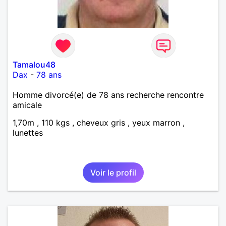
vous lire.
Tamalou48
Dax
-
78 ans
Homme divorcé(e) de 78 ans recherche rencontre
amicale
1,70m , 110 kgs , cheveux gris , yeux marron ,
lunettes
Voir le profil