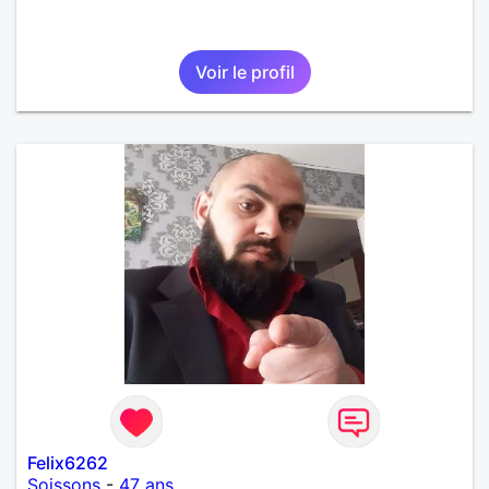
Voir le profil
Felix6262
Soissons
-
47 ans