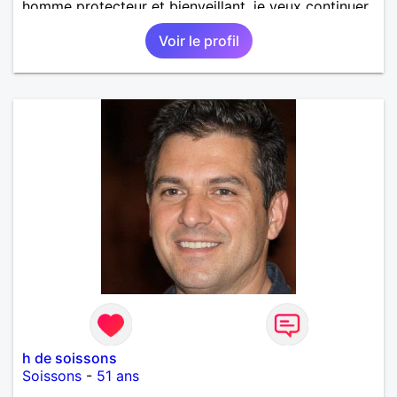
homme protecteur et bienveillant, je veux continuer
d'y croire et pouvoir enfin former la petite famille
Voir le profil
que je désir temps. Faux profil, profiteuse et autres
joyeuseté passer votre chemin, vous ne
m'intéressez pas du tout!
h de soissons
Soissons
-
51 ans