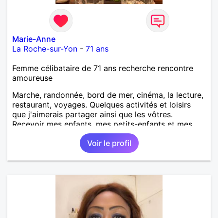
Marie-Anne
La Roche-sur-Yon
-
71 ans
Femme célibataire de 71 ans recherche rencontre
amoureuse
Marche, randonnée, bord de mer, cinéma, la lecture,
restaurant, voyages. Quelques activités et loisirs
que j'aimerais partager ainsi que les vôtres.
Recevoir mes enfants, mes petits-enfants et mes
amis. Bénévolat auprès des enfants à l’école, pour le
Voir le profil
cinéma indépendant... Se rencontrer, être à l’écoute,
échanger avec une personne de confiance, pour une
vie de partage, de tendresse. Les voyages et où
randonnées en France ou à l'étranger à deux en
dehors des sentiers battus me raviraient. Je
m'engage à répondre à votre message. Au plaisir de
vous lire.