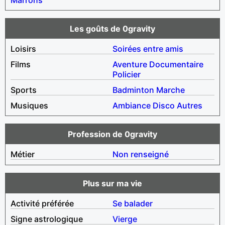
Les goûts de 0gravity
Loisirs
Soirées entre amis
Films
Aventure
Documentaire
Policier
Sports
Badminton
Marche
Musiques
Ambiance
Disco
Autres
Profession de 0gravity
Métier
Non renseigné
Plus sur ma vie
Activité préférée
Se balader
Signe astrologique
Vierge