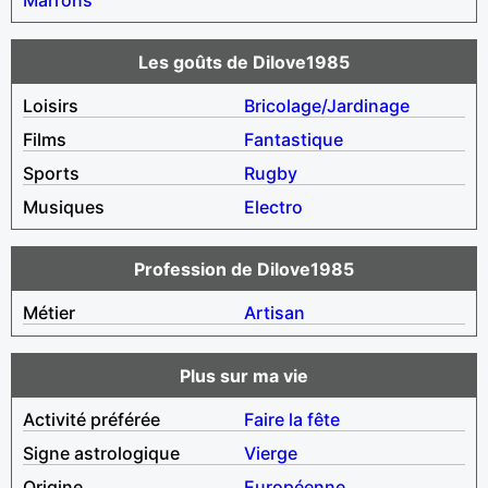
Les goûts de Dilove1985
Loisirs
Bricolage/Jardinage
Films
Fantastique
Sports
Rugby
Musiques
Electro
Profession de Dilove1985
Métier
Artisan
Plus sur ma vie
Activité préférée
Faire la fête
Signe astrologique
Vierge
Origine
Européenne