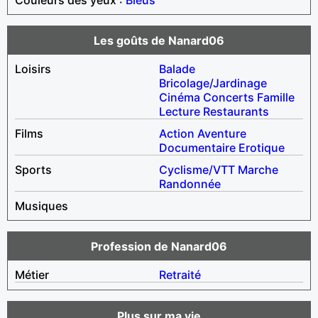
Les goûts de Nanard06
Loisirs
Balade
Bricolage/Jardinage
Cinéma
Concerts
Famille
Lecture
Restaurants
Films
Action
Aventure
Documentaire
Erotique
Sports
Cyclisme/VTT
Marche
Randonnée
Musiques
Profession de Nanard06
Métier
Retraité
Plus sur ma vie