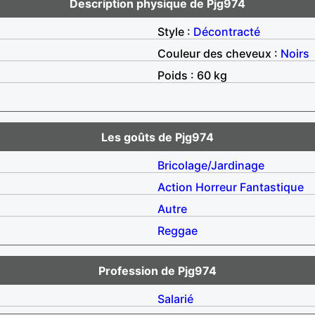
Description physique de Pjg974
Style :
Décontracté
Couleur des cheveux :
Noirs
Poids : 60 kg
Les goûts de Pjg974
Bricolage/Jardinage
Action
Horreur
Fantastique
Autre
Reggae
Profession de Pjg974
Salarié