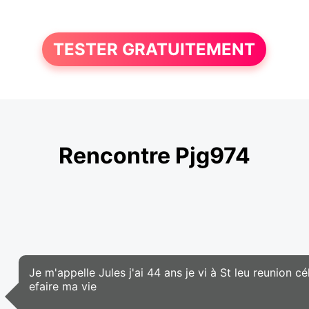
TESTER GRATUITEMENT
Rencontre Pjg974
Je m'appelle Jules j'ai 44 ans je vi à St leu reunion 
efaire ma vie