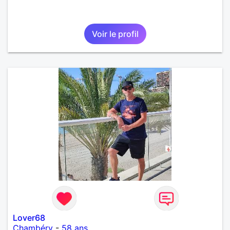
Voir le profil
Lover68
Chambéry
-
58 ans