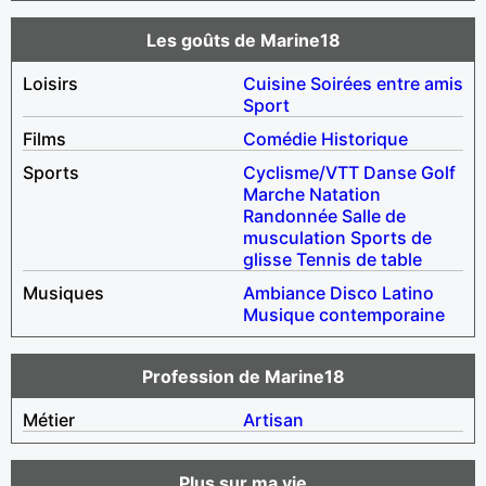
Les goûts de Marine18
Loisirs
Cuisine
Soirées entre amis
Sport
Films
Comédie
Historique
Sports
Cyclisme/VTT
Danse
Golf
Marche
Natation
Randonnée
Salle de
musculation
Sports de
glisse
Tennis de table
Musiques
Ambiance
Disco
Latino
Musique contemporaine
Profession de Marine18
Métier
Artisan
Plus sur ma vie