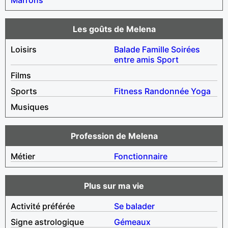
Les goûts de Melena
Loisirs
Balade
Famille
Soirées
entre amis
Sport
Films
Sports
Fitness
Randonnée
Yoga
Musiques
Profession de Melena
Métier
Fonctionnaire
Plus sur ma vie
Activité préférée
Se balader
Signe astrologique
Gémeaux